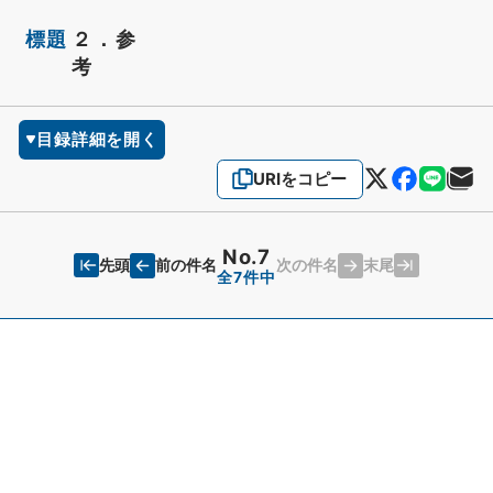
標題
２．参
考
目録詳細を開く
URIをコピー
No.7
先頭
末尾
前の件名
次の件名
全7件中