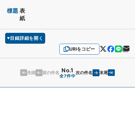
標題
表
紙
目録詳細を開く
URIをコピー
No.1
先頭
末尾
前の件名
次の件名
全7件中