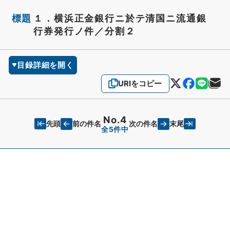
標題
１．横浜正金銀行ニ於テ清国ニ流通銀
行券発行ノ件／分割２
目録詳細を開く
URIをコピー
No.4
先頭
末尾
前の件名
次の件名
全5件中