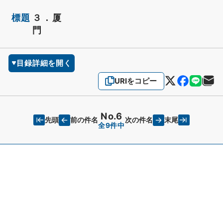
標題
３．厦
門
目録詳細を開く
URIをコピー
No.6
先頭
末尾
前の件名
次の件名
全9件中