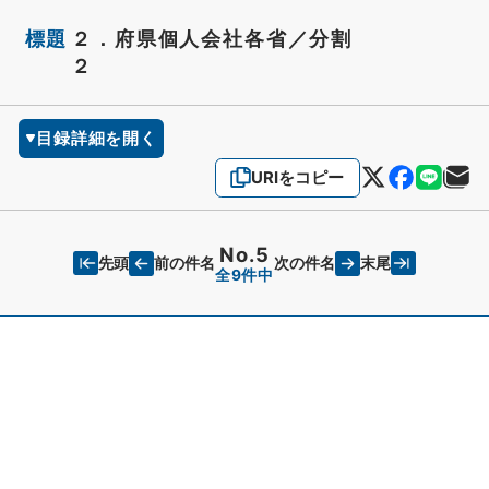
標題
２．府県個人会社各省／分割
２
目録詳細を開く
URIをコピー
No.5
先頭
末尾
前の件名
次の件名
全9件中