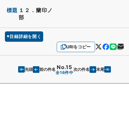
標題
１２．蘭印ノ
部
目録詳細を開く
URIをコピー
No.15
先頭
末尾
前の件名
次の件名
全16件中