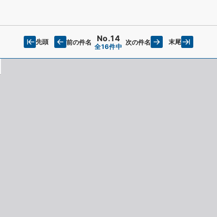
No.14
先頭
末尾
前の件名
次の件名
全16件中