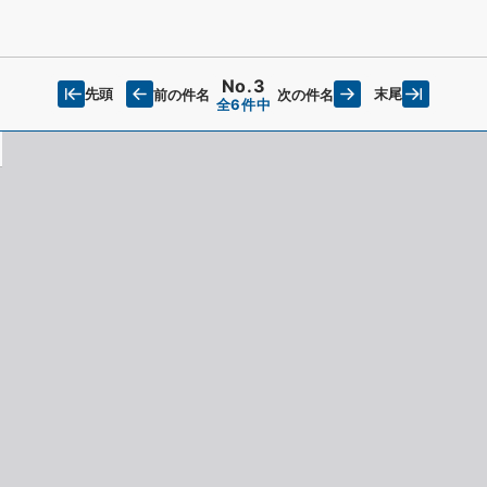
No.3
先頭
末尾
前の件名
次の件名
全6件中