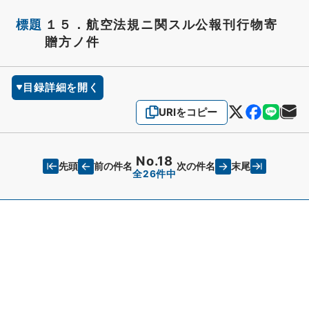
標題
１５．航空法規ニ関スル公報刊行物寄
贈方ノ件
目録詳細を開く
URIをコピー
No.18
先頭
末尾
前の件名
次の件名
全26件中