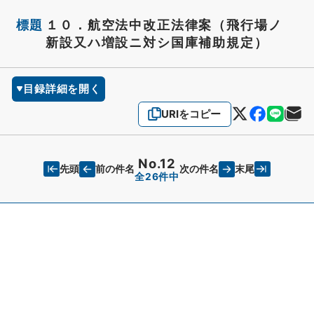
標題
１０．航空法中改正法律案（飛行場ノ
新設又ハ増設ニ対シ国庫補助規定）
目録詳細を開く
URIをコピー
No.12
先頭
末尾
前の件名
次の件名
全26件中