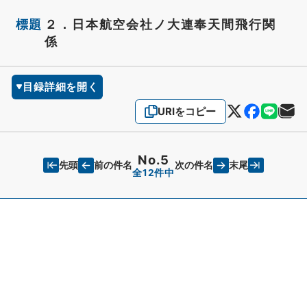
標題
２．日本航空会社ノ大連奉天間飛行関
係
目録詳細を開く
URIをコピー
No.5
先頭
末尾
前の件名
次の件名
全12件中