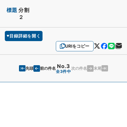
標題
分割
２
目録詳細を開く
URIをコピー
No.3
先頭
末尾
前の件名
次の件名
全3件中