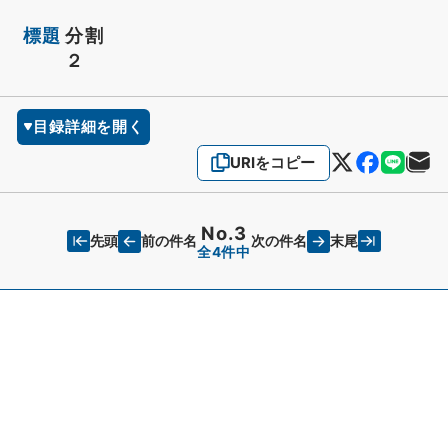
標題
分割
２
目録詳細を開く
URIをコピー
No.3
先頭
末尾
前の件名
次の件名
全4件中