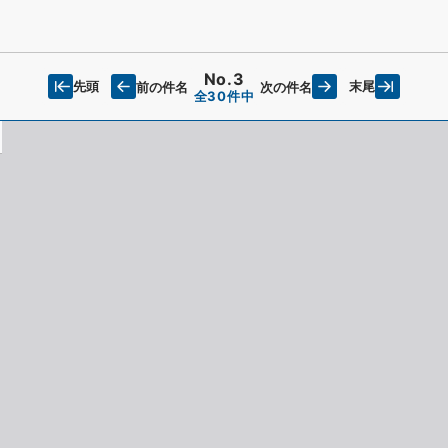
No.3
先頭
末尾
前の件名
次の件名
全30件中