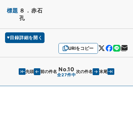
標題
８．赤石
孔
目録詳細を開く
URIをコピー
No.10
先頭
末尾
前の件名
次の件名
全27件中