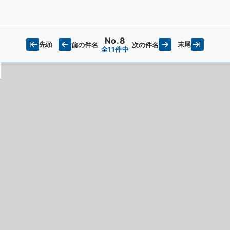
No.8
先頭
末尾
前の件名
次の件名
全11件中