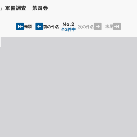
」軍備調査 第四巻
No.2
先頭
末尾
前の件名
次の件名
全2件中