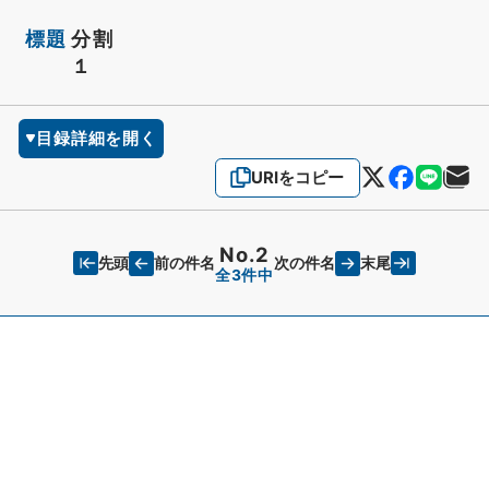
標題
分割
１
目録詳細を開く
URIをコピー
No.2
先頭
末尾
前の件名
次の件名
全3件中