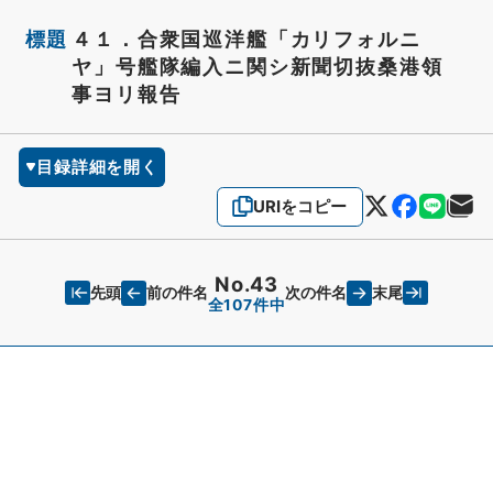
標題
４１．合衆国巡洋艦「カリフォルニ
ヤ」号艦隊編入ニ関シ新聞切抜桑港領
事ヨリ報告
目録詳細を開く
URIをコピー
No.43
先頭
末尾
前の件名
次の件名
全107件中