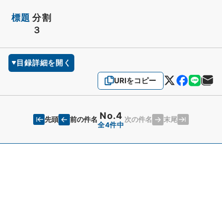
標題
分割
３
目録詳細を開く
URIをコピー
No.4
先頭
末尾
前の件名
次の件名
全4件中