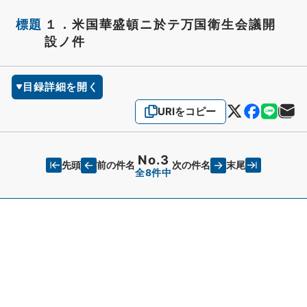
標題
１．米国華盛頓ニ於テ万国衛生会議開
設ノ件
目録詳細を開く
URIをコピー
No.3
先頭
末尾
前の件名
次の件名
全8件中