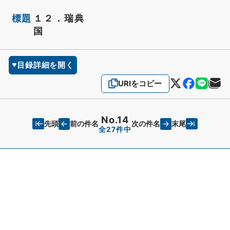
標題
１２．瑞典
国
目録詳細を開く
URIをコピー
No.14
先頭
末尾
前の件名
次の件名
全27件中