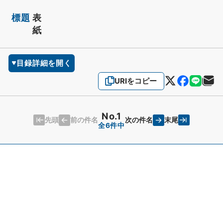
標題
表
紙
目録詳細を開く
URIをコピー
No.1
先頭
末尾
前の件名
次の件名
全6件中