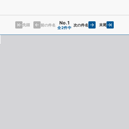
No.1
先頭
末尾
前の件名
次の件名
全2件中