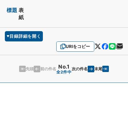
標題
表
紙
目録詳細を開く
URIをコピー
No.1
先頭
末尾
前の件名
次の件名
全2件中