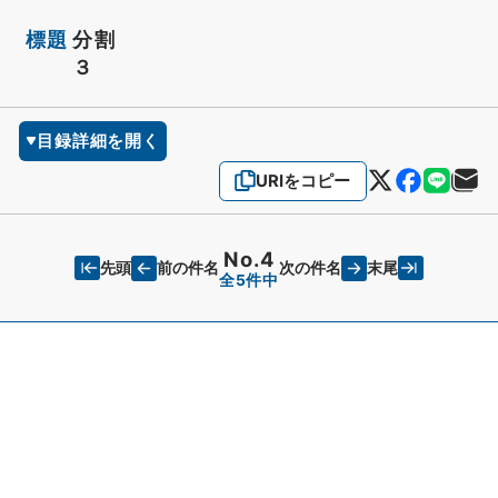
標題
分割
３
目録詳細を開く
URIをコピー
No.4
先頭
末尾
前の件名
次の件名
全5件中