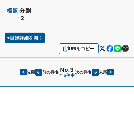
標題
分割
２
目録詳細を開く
URIをコピー
No.3
先頭
末尾
前の件名
次の件名
全5件中