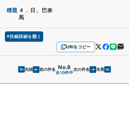
標題
４．日、巴奈
馬
目録詳細を開く
URIをコピー
No.8
先頭
末尾
前の件名
次の件名
全10件中