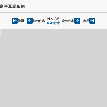
従事互認条約
No.35
先頭
末尾
前の件名
次の件名
全41件中