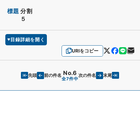
標題
分割
５
目録詳細を開く
URIをコピー
No.6
先頭
末尾
前の件名
次の件名
全7件中