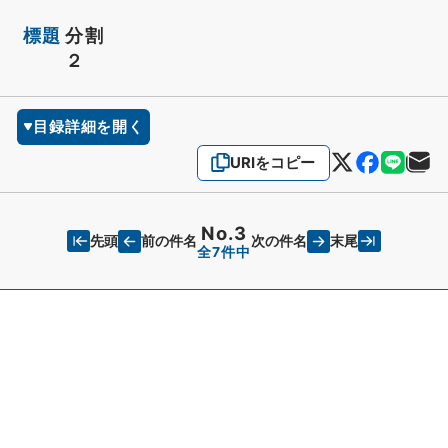
標題
分割
２
目録詳細を開く
URIをコピー
No.3
先頭
末尾
前の件名
次の件名
全7件中