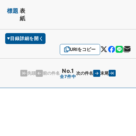
標題
表
紙
目録詳細を開く
URIをコピー
No.1
先頭
末尾
前の件名
次の件名
全7件中