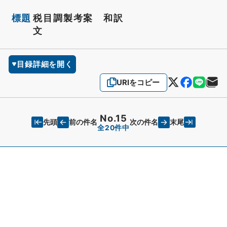
標題
税目調製考案 和訳
文
目録詳細を開く
URIをコピー
No.15
先頭
末尾
前の件名
次の件名
全20件中