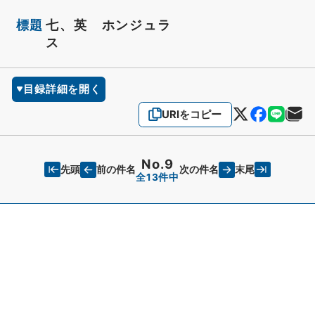
標題
七、英 ホンジュラ
ス
目録詳細を開く
URIをコピー
No.9
先頭
末尾
前の件名
次の件名
全13件中