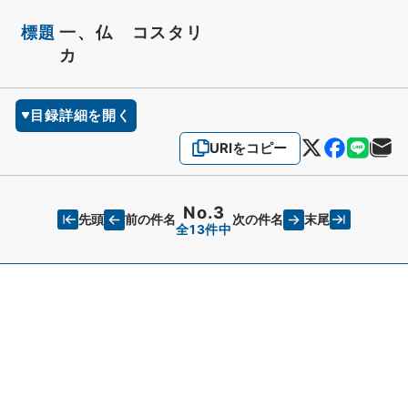
標題
一、仏 コスタリ
カ
目録詳細を開く
URIをコピー
No.3
先頭
末尾
前の件名
次の件名
全13件中