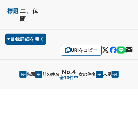
標題
二、仏
蘭
目録詳細を開く
URIをコピー
No.4
先頭
末尾
前の件名
次の件名
全13件中