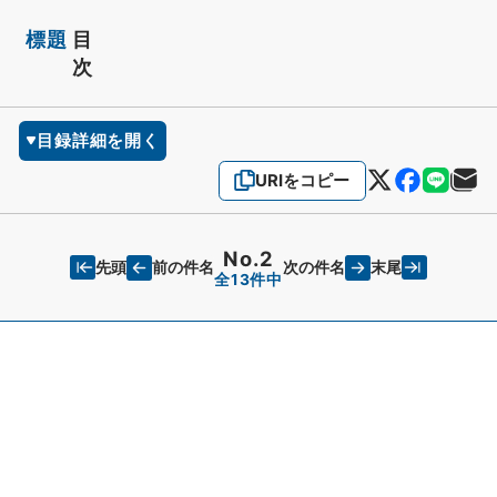
標題
目
次
目録詳細を開く
URIをコピー
No.2
先頭
末尾
前の件名
次の件名
全13件中