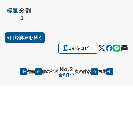
標題
分割
１
目録詳細を開く
URIをコピー
No.2
先頭
末尾
前の件名
次の件名
全5件中