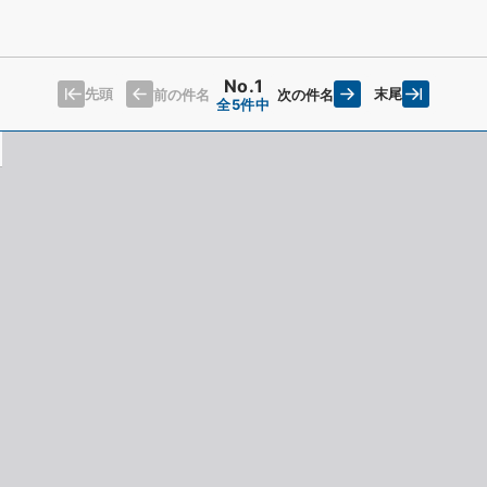
No.1
先頭
末尾
前の件名
次の件名
全5件中