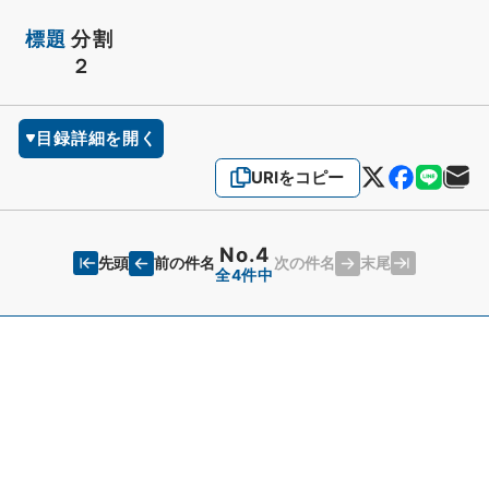
標題
分割
２
目録詳細を開く
URIをコピー
No.4
先頭
末尾
前の件名
次の件名
全4件中