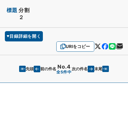
標題
分割
２
目録詳細を開く
URIをコピー
No.4
先頭
末尾
前の件名
次の件名
全5件中