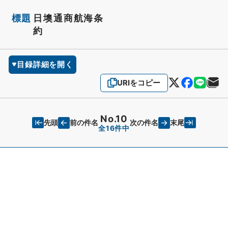
標題
日墺通商航海条
約
目録詳細を開く
URIをコピー
No.10
先頭
末尾
前の件名
次の件名
全16件中