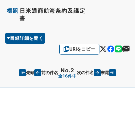
標題
日米通商航海条約及議定
書
目録詳細を開く
URIをコピー
No.2
先頭
末尾
前の件名
次の件名
全16件中