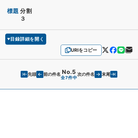
標題
分割
３
目録詳細を開く
URIをコピー
No.5
先頭
末尾
前の件名
次の件名
全7件中