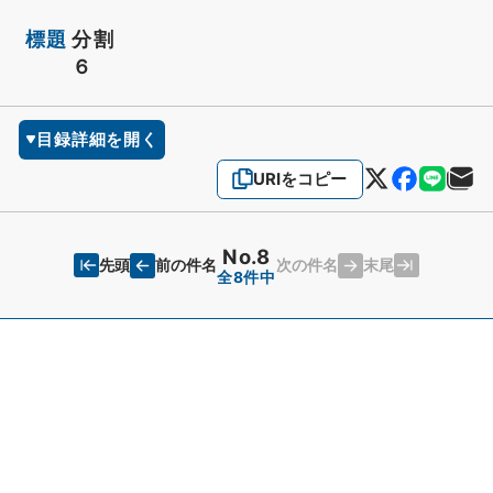
標題
分割
６
目録詳細を開く
URIをコピー
No.8
先頭
末尾
前の件名
次の件名
全8件中