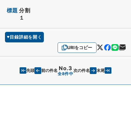
標題
分割
１
目録詳細を開く
URIをコピー
No.3
先頭
末尾
前の件名
次の件名
全8件中