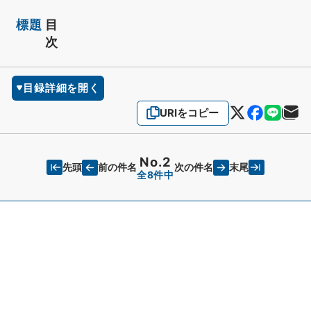
標題
目
次
目録詳細を開く
URIをコピー
No.2
先頭
末尾
前の件名
次の件名
全8件中