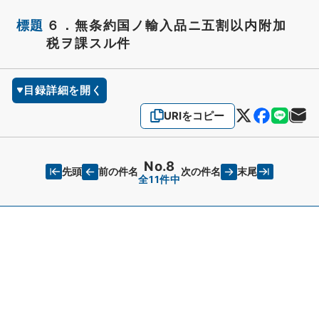
標題
６．無条約国ノ輸入品ニ五割以内附加
税ヲ課スル件
目録詳細を開く
URIをコピー
No.8
先頭
末尾
前の件名
次の件名
全11件中