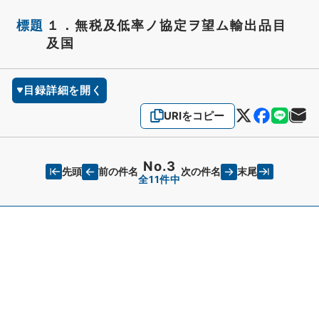
標題
１．無税及低率ノ協定ヲ望ム輸出品目
及国
目録詳細を開く
URIをコピー
No.3
先頭
末尾
前の件名
次の件名
全11件中