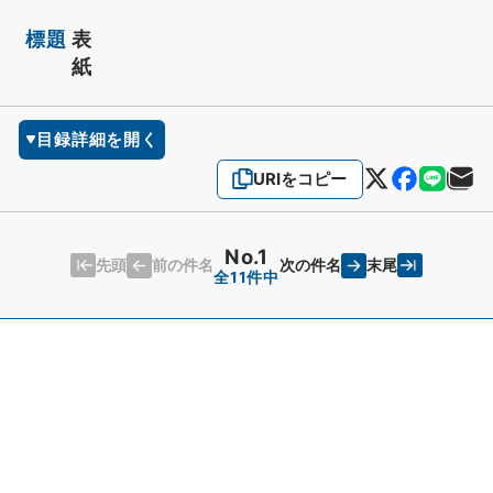
標題
表
紙
目録詳細を開く
URIをコピー
No.1
先頭
末尾
前の件名
次の件名
全11件中